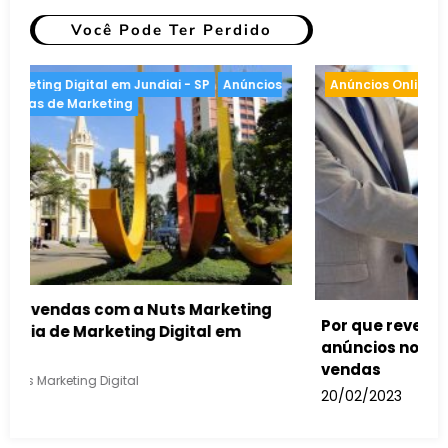
Você Pode Ter Perdido
ios Online
Estratégias de Marketing
Anúncios O
que revendas de automóveis devem usar
cios no Google para aumentar suas
as
/2023
Nuts Marketing Digital