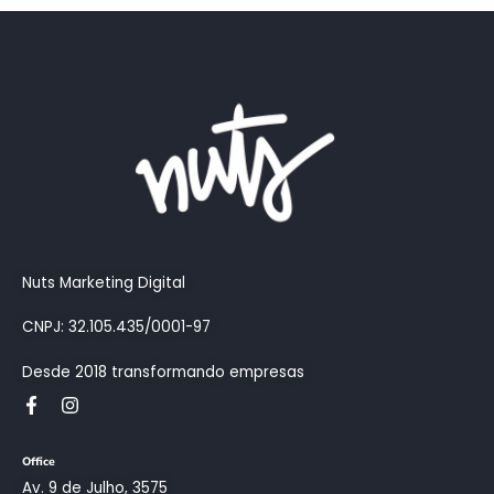
Como a int
buscas fe
13/02/2023
Nuts Marketing Digital
CNPJ: 32.105.435/0001-97
Desde 2018 transformando empresas