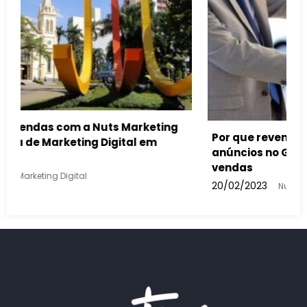
tomóveis devem usar
a aumentar suas
gital
Como a inteligência artificia
buscas feitas e nos anúncios
13/02/2023
Nuts Marketing Digital