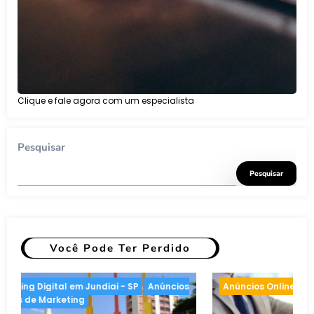
Clique e fale agora com um especialista
Pesquisar
Pesquisar
Você Pode Ter Perdido
 de Marketing
Anúncios Online
Inteligência artif