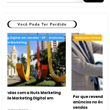
Você Pode Ter Perdido
arketing
Anúncios Online
Inteligência artificial
veis devem usar
mentar suas