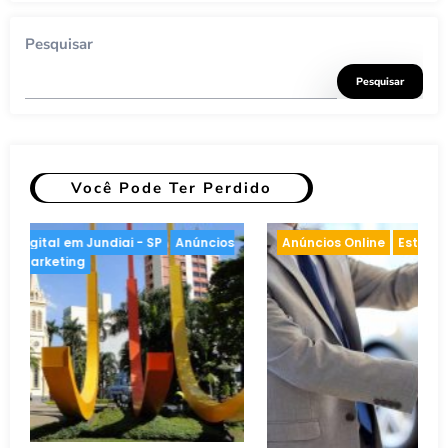
Pesquisar
Pesquisar
Você Pode Ter Perdido
arketing
Anúncios Online
Inteligência artificial