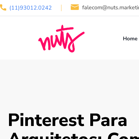
falecom@nuts.marketi
(11)93012.0242
Home
Pinterest Para