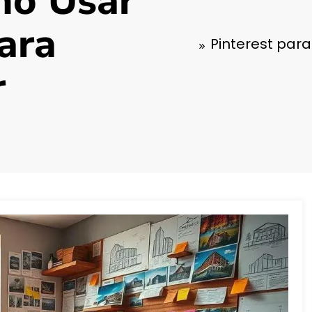
mo Usar
ara
Pinterest par
r