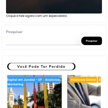
Clique e fale agora com um especialista
Pesquisar
Pesquisar
Você Pode Ter Perdido
arketing
Anúncios Online
Inteligência artificial