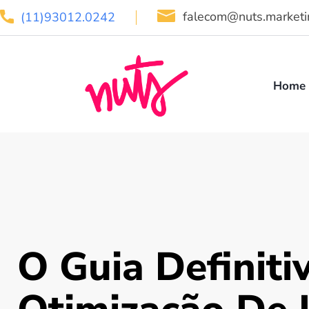
falecom@nuts.marketi
(11)93012.0242
Home
O Guia Definiti