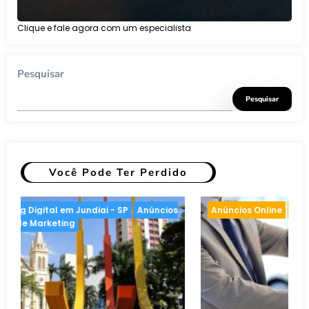
Clique e fale agora com um especialista
Pesquisar
Pesquisar
Você Pode Ter Perdido
eting
Anúncios Online
Inteligência artificial