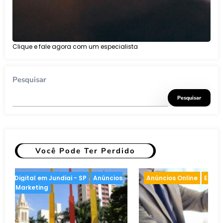
Clique e fale agora com um especialista
Pesquisar
Pesquisar
Você Pode Ter Perdido
keting
Anúncios Online
Inteligência artificial