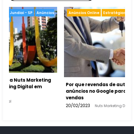
Estratégias de Marketing
Anúncios Online
Inte
ndas de automóveis devem usar
Google para aumentar suas
ts Marketing Digital
Como a inteligência