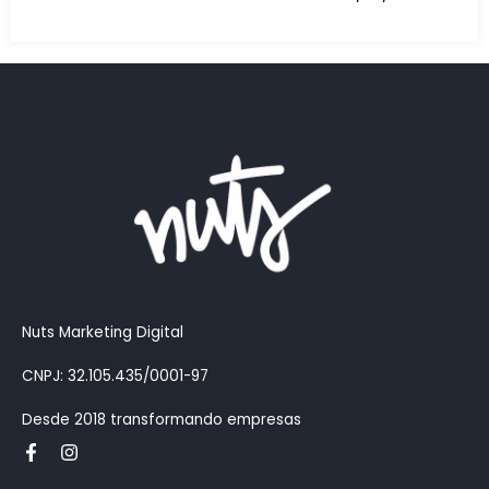
C
b
1
Nuts Marketing Digital
CNPJ: 32.105.435/0001-97
Desde 2018 transformando empresas