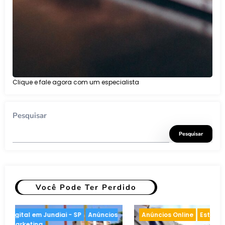
Clique e fale agora com um especialista
Pesquisar
Pesquisar
Você Pode Ter Perdido
de Marketing
Anúncios Online
Inteligência artific