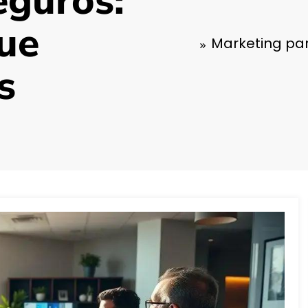
eguros:
Que
Marketing par
s