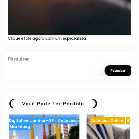
Clique e fale agora com um especialista
Pesquisar
Pesquisar
Você Pode Ter Perdido
de Marketing
Anúncios Online
Inteligência artific