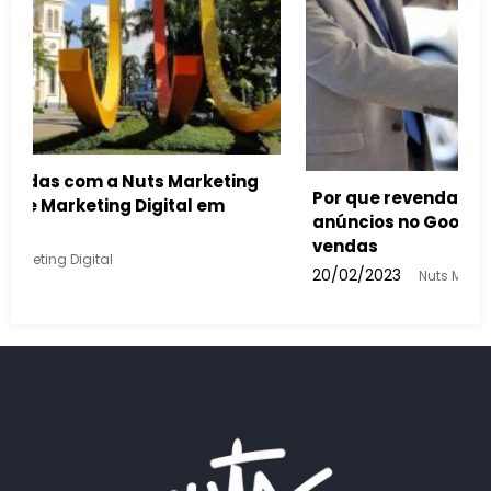
omóveis devem usar
 aumentar suas
ital
Como a inteligência artificial 
buscas feitas e nos anúncios 
13/02/2023
Nuts Marketing Digital