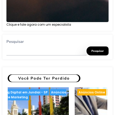
Clique e fale agora com um especialista
Pesquisar
Pesquisar
Você Pode Ter Perdido
rketing
Anúncios Online
Inteligência artificial