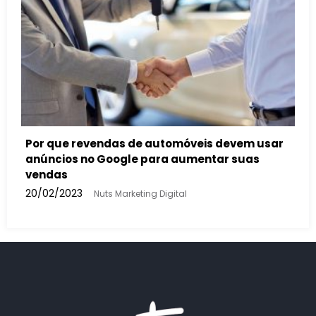
7 
de
23
Como a inteligência artificial vai impactar nas
buscas feitas e nos anúncios do Google Ads
13/02/2023
Nuts Marketing Digital