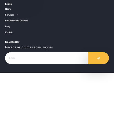
Av. 9 de Julho, 3575
Jundiai – SP
Edificio Maxxime
falecom@nuts.marketing
Links
Home
Serviços
Resultado De Clientes
Blog
Contato
Newsletter
Receba as últimas atualizações