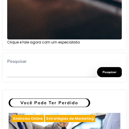
Clique e fale agora com um especialista
Pesquisar
Pesquisar
Você Pode Ter Perdido
Anúncios Online
Inteligência artificial
A