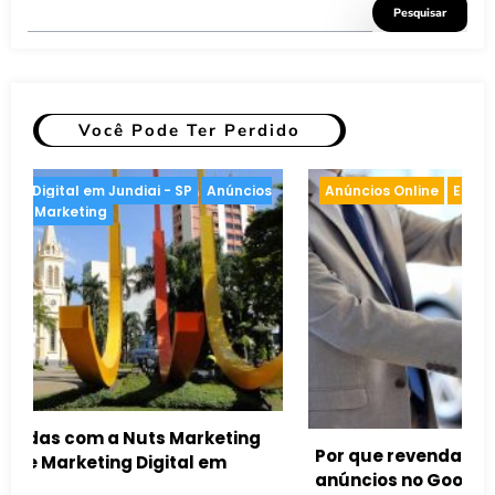
Pesquisar
Você Pode Ter Perdido
e Marketing
Anúncios Online
Inteligência artifici
móveis devem usar
aumentar suas