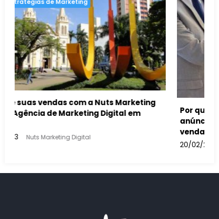
Por que revendas de automóveis devem usar
anúncios no Google para aumentar suas
vendas
20/02/2023
Nuts Marketing Digital
Co
bu
13