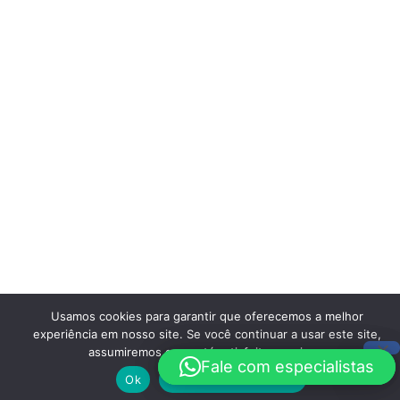
Usamos cookies para garantir que oferecemos a melhor
experiência em nosso site. Se você continuar a usar este site,
assumiremos que está satisfeito com isso.
Fale com especialistas
Fale com especialistas
Ok
Politica de Privacidade