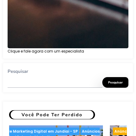
Clique e fale agora com um especialista
Pesquisar
Pesquisar
Você Pode Ter Perdido
Anúncios Online
Estratégias de Marketing
A