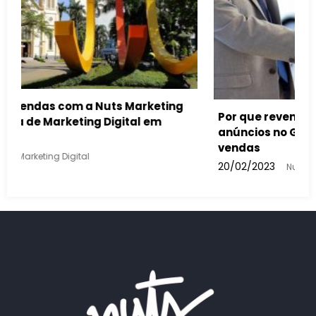
omóveis devem usar
 aumentar suas
ital
Como a inteligência artificial 
buscas feitas e nos anúncios 
13/02/2023
Nuts Marketing Digital