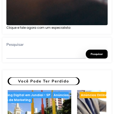
Clique e fale agora com um especialista
Pesquisar
Pesquisar
Você Pode Ter Perdido
de Marketing
Anúncios Online
Inteligência artific