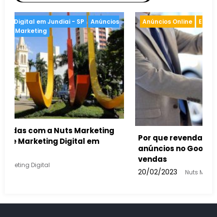
Anúncios Online
Estratégias de Marketing
Anún
Por que revendas de automóveis devem usar
anúncios no Google para aumentar suas
vendas
20/02/2023
Nuts Marketing Digital
Como 